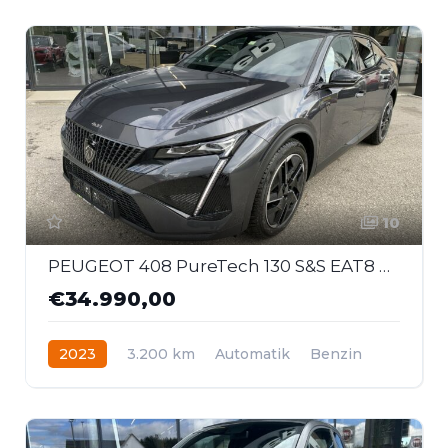
10
PEUGEOT 408 PureTech 130 S&S EAT8 GT
€34.990,00
2023
3.200 km
Automatik
Benzin
Frontantrieb