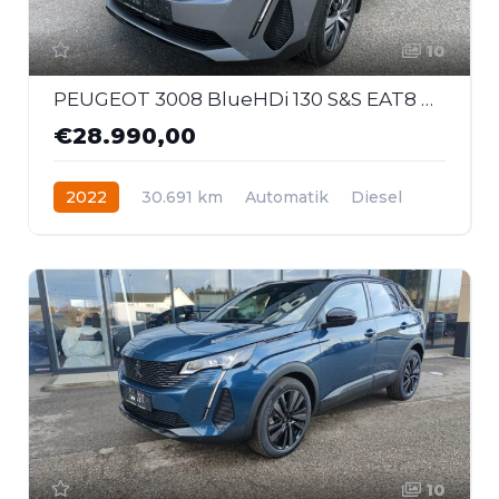
10
PEUGEOT 3008 BlueHDi 130 S&S EAT8 Allure
€28.990,00
2022
30.691 km
Automatik
Diesel
Frontantrieb
10