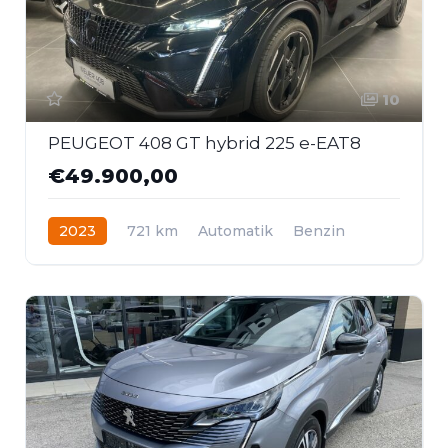
10
PEUGEOT 408 GT hybrid 225 e-EAT8
€49.900,00
2023
721 km
Automatik
Benzin
Frontantrieb