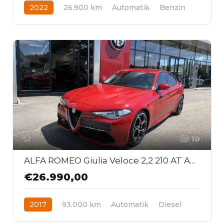
2022
26.900 km
Automatik
Benzin
Allrad
10
ALFA ROMEO Giulia Veloce 2,2 210 AT AWD
€26.990,00
2017
93.000 km
Automatik
Diesel
Allrad