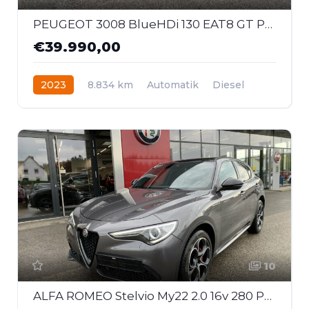
PEUGEOT 3008 BlueHDi 130 EAT8 GT Pack
€39.990,00
2023
8.834 km
Automatik
Diesel
Frontantrieb
10
ALFA ROMEO Stelvio My22 2.0 16v 280 Ps At8 Q4 Ti + Veloce Pak