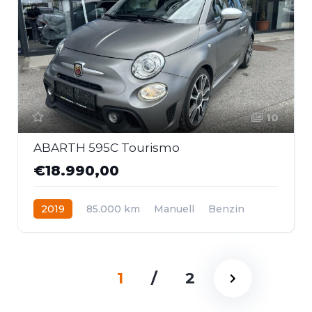
10
ABARTH 595C Tourismo
€18.990,00
2019
85.000 km
Manuell
Benzin
Frontantrieb
1
/
2