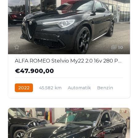
10
ALFA ROMEO Stelvio My22 2.0 16v 280 Ps At8 Q4 Veloce Paket
€47.900,00
2022
45.582 km
Automatik
Benzin
Allrad