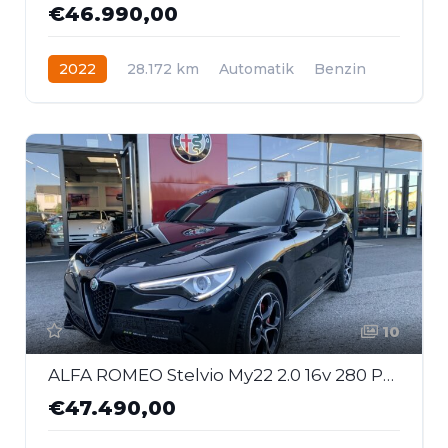
€46.990,00
2022
28.172 km
Automatik
Benzin
Allrad
10
ALFA ROMEO Stelvio My22 2.0 16v 280 Ps At8 Q4 Veloce Paket
€47.490,00