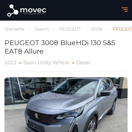
Startseite
Search
PEUGEOT
3008
PEUGEOT 
PEUGEOT 3008 BlueHDi 130 S&S
EAT8 Allure
2022
Sport Utility Vehicle
Diesel