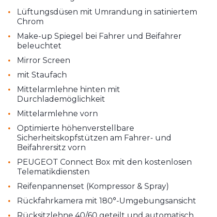
•
Lüftungsdüsen mit Umrandung in satiniertem
Chrom
•
Make-up Spiegel bei Fahrer und Beifahrer
beleuchtet
•
Mirror Screen
•
mit Staufach
•
Mittelarmlehne hinten mit
Durchlademöglichkeit
•
Mittelarmlehne vorn
•
Optimierte höhenverstellbare
Sicherheitskopfstützen am Fahrer- und
Beifahrersitz vorn
•
PEUGEOT Connect Box mit den kostenlosen
Telematikdiensten
•
Reifenpannenset (Kompressor & Spray)
•
Rückfahrkamera mit 180°-Umgebungsansicht
•
Rücksitzlehne 40/60 geteilt und automatisch