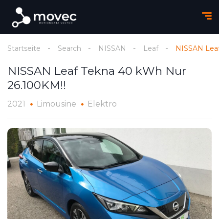
Startseite
Search
NISSAN
Leaf
NISSAN Leaf
NISSAN Leaf Tekna 40 kWh Nur
26.100KM!!
2021
Limousine
Elektro