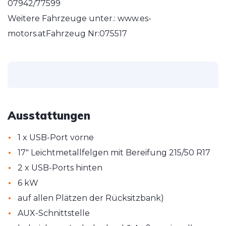
07942/77599
Weitere Fahrzeuge unter.: www.es-
motors.atFahrzeug Nr:075517
Ausstattungen
•
1 x USB-Port vorne
•
17" Leichtmetallfelgen mit Bereifung 215/50 R17
•
2 x USB-Ports hinten
•
6 kW
•
auf allen Plätzen der Rücksitzbank)
•
AUX-Schnittstelle