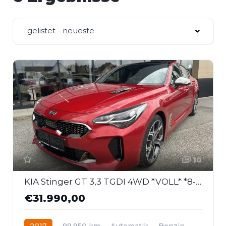
gelistet - neueste
10
KIA Stinger GT 3,3 TGDI 4WD *VOLL* *8-Fach*
€31.990,00
2017
99.950 km
Automatik
Benzin