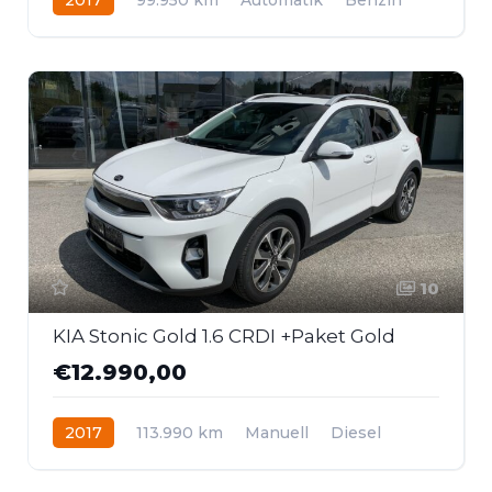
Allrad
10
KIA Stonic Gold 1.6 CRDI +Paket Gold
€12.990,00
2017
113.990 km
Manuell
Diesel
Frontantrieb