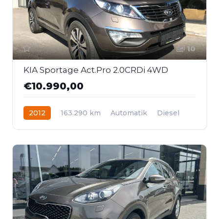
10
KIA Sportage Act.Pro 2.0CRDi 4WD
€10.990,00
2012
163.290 km
Automatik
Diesel
Allrad