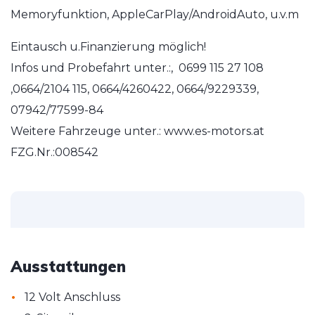
Memoryfunktion, AppleCarPlay/AndroidAuto, u.v.m
Eintausch u.Finanzierung möglich!
Infos und Probefahrt unter.:, 0699 115 27 108
,0664/2104 115, 0664/4260422, 0664/9229339,
07942/77599-84
Weitere Fahrzeuge unter.: www.es-motors.at
FZG.Nr.:008542
Ausstattungen
•
12 Volt Anschluss