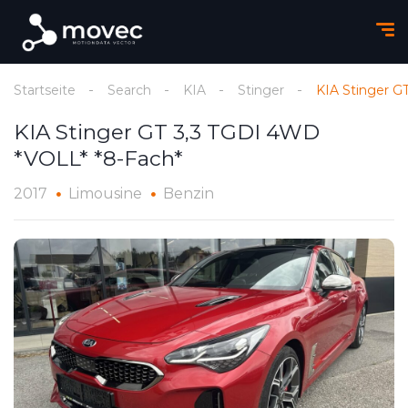
Startseite
Search
KIA
Stinger
KIA Stinger G
KIA Stinger GT 3,3 TGDI 4WD
*VOLL* *8-Fach*
2017
Limousine
Benzin