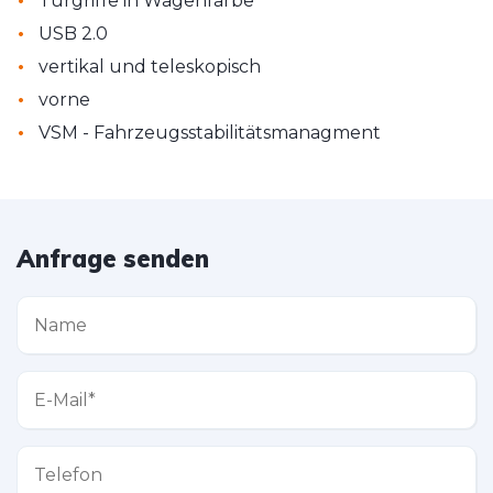
Türgriffe in Wagenfarbe
•
USB 2.0
•
vertikal und teleskopisch
•
vorne
•
VSM - Fahrzeugsstabilitätsmanagment
Anfrage senden