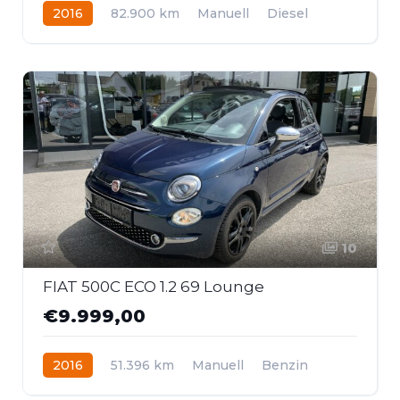
2016
82.900 km
Manuell
Diesel
Frontantrieb
10
FIAT 500C ECO 1.2 69 Lounge
€9.999,00
2016
51.396 km
Manuell
Benzin
Frontantrieb