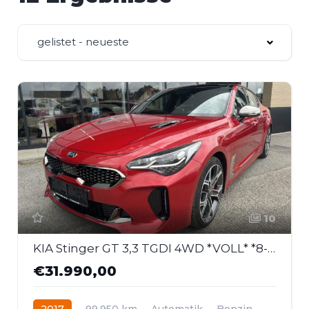
gelistet - neueste
10
KIA Stinger GT 3,3 TGDI 4WD *VOLL* *8-Fach*
€31.990,00
2017
99.950 km
Automatik
Benzin