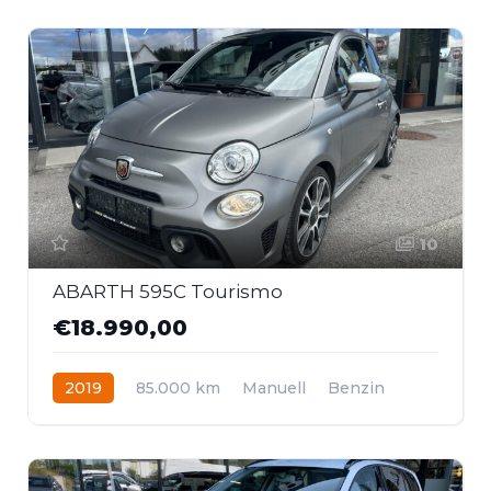
10
ABARTH 595C Tourismo
€18.990,00
2019
85.000 km
Manuell
Benzin
Frontantrieb