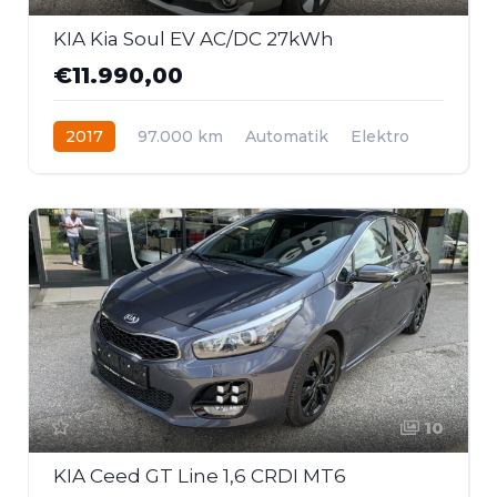
KIA Kia Soul EV AC/DC 27kWh
€11.990,00
2017
97.000 km
Automatik
Elektro
Frontantrieb
10
KIA Ceed GT Line 1,6 CRDI MT6