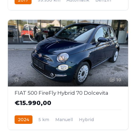
Allrad
10
FIAT 500 FireFly Hybrid 70 Dolcevita
€15.990,00
2024
5 km
Manuell
Hybrid
Frontantrieb