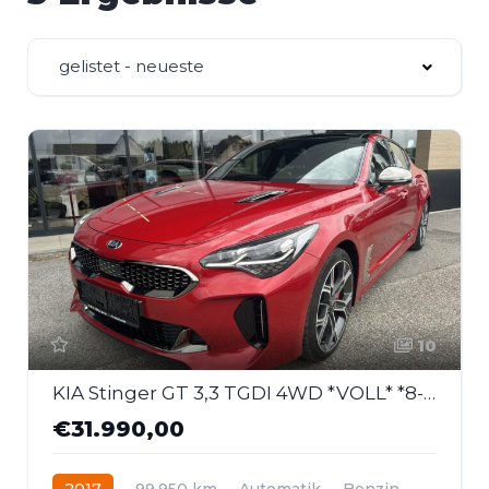
gelistet - neueste
10
KIA Stinger GT 3,3 TGDI 4WD *VOLL* *8-Fach*
€31.990,00
2017
99.950 km
Automatik
Benzin