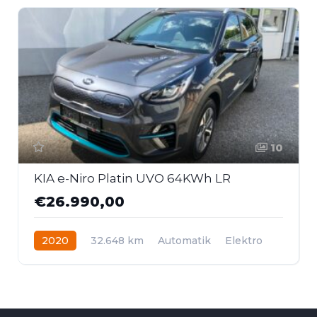
10
KIA e-Niro Platin UVO 64KWh LR
€26.990,00
2020
32.648 km
Automatik
Elektro
Frontantrieb