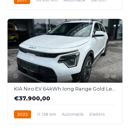
Allrad
10
KIA Niro EV 64kWh long Range Gold Leder
€37.900,00
2023
11.138 km
Automatik
Elektro
Frontantrieb