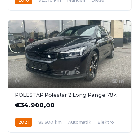
Frontantrieb
10
POLESTAR Polestar 2 Long Range 78kWh Dual Motor *E-AHK*
€34.900,00
2021
85.500 km
Automatik
Elektro
Allrad