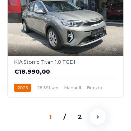
10
KIA Stonic Titan 1,0 TGDI
€18.990,00
2023
28.391 km
Manuell
Benzin
Frontantrieb
1
/
2