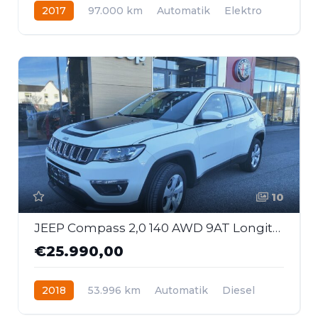
2017
97.000 km
Automatik
Elektro
Frontantrieb
10
JEEP Compass 2,0 140 AWD 9AT Longitude First Edition
€25.990,00
2018
53.996 km
Automatik
Diesel
Allrad