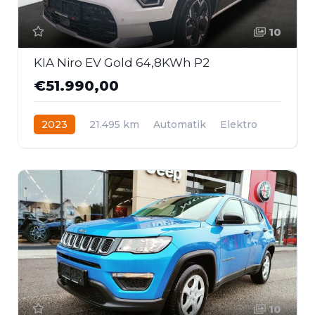
10
KIA Niro EV Gold 64,8KWh P2
€51.990,00
2023
21.495 km
Automatik
Elektro
Frontantrieb
10