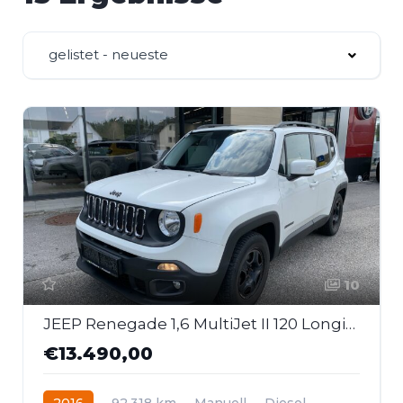
gelistet - neueste
10
JEEP Renegade 1,6 MultiJet II 120 Longitude
€13.490,00
2016
92.318 km
Manuell
Diesel