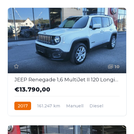
10
JEEP Renegade 1,6 MultiJet II 120 Longitude
€13.790,00
2017
161.247 km
Manuell
Diesel
Frontantrieb