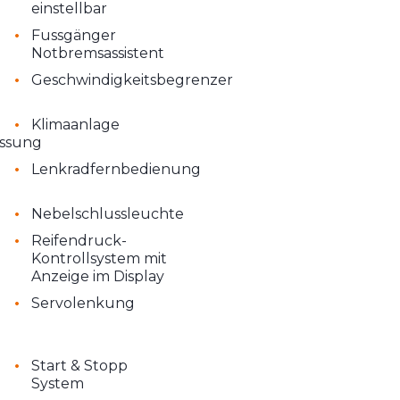
einstellbar
•
Fussgänger
Notbremsassistent
•
Geschwindigkeitsbegrenzer
•
Klimaanlage
assung
•
Lenkradfernbedienung
•
g
Nebelschlussleuchte
•
Reifendruck-
Kontrollsystem mit
Anzeige im Display
•
Servolenkung
•
Start & Stopp
System