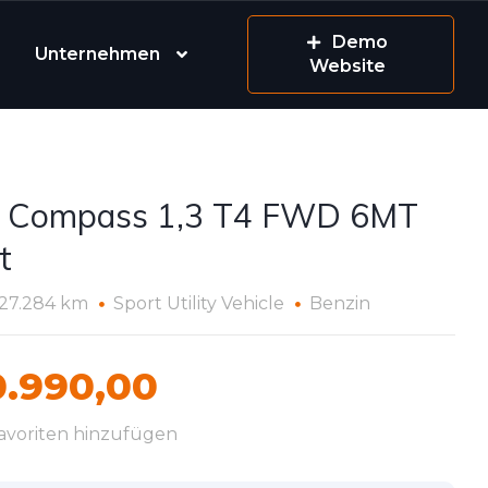
Demo
Unternehmen
Website
 Compass 1,3 T4 FWD 6MT
t
27.284 km
Sport Utility Vehicle
Benzin
.990,00
avoriten hinzufügen