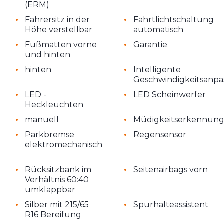
(ERM)
•
•
Fahrersitz in der
Fahrtlichtschaltung
Höhe verstellbar
automatisch
•
•
Fußmatten vorne
Garantie
und hinten
•
•
hinten
Intelligente
Geschwindigkeitsanp
•
•
LED -
LED Scheinwerfer
Heckleuchten
•
•
manuell
Müdigkeitserkennun
•
•
Parkbremse
Regensensor
elektromechanisch
•
•
Rücksitzbank im
Seitenairbags vorn
Verhältnis 60:40
umklappbar
•
•
Silber mit 215/65
Spurhalteassistent
R16 Bereifung