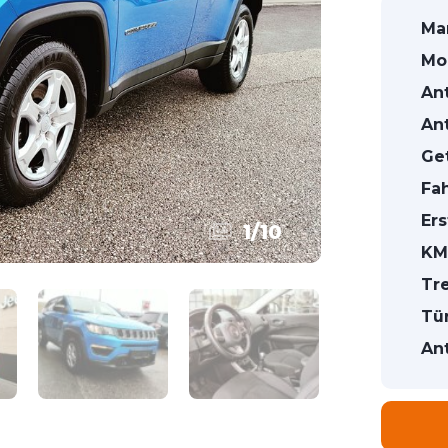
Ma
Mod
Ant
Ant
Get
Fa
Ers
1
/
10
KM
Tre
Tü
Ant