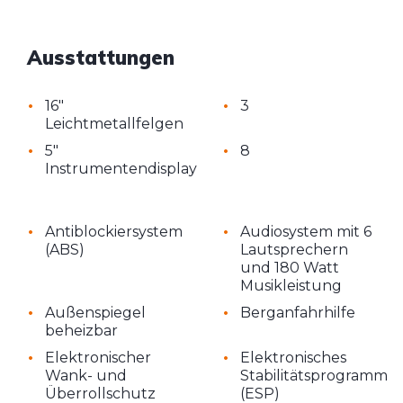
Ausstattungen
•
•
16"
3
Leichtmetallfelgen
•
•
5"
8
Instrumentendisplay
•
•
Antiblockiersystem
Audiosystem mit 6
(ABS)
Lautsprechern
und 180 Watt
Musikleistung
•
•
Außenspiegel
Berganfahrhilfe
beheizbar
•
•
Elektronischer
Elektronisches
Wank- und
Stabilitätsprogramm
Überrollschutz
(ESP)