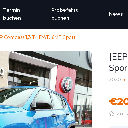
Termin
Probefahrt
News
buchen
buchen
P Compass 1,3 T4 FWD 6MT Sport
JEEP
Spor
2020
€20
Zu F