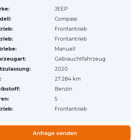
rke:
JEEP
ell:
Compass
rieb:
Frontantrieb
rieb:
Frontantrieb
riebe:
Manuell
hrzeugart:
Gebrauchtfahrzeug
tzulassung:
2020
:
27.284 km
ibstoff:
Benzin
ren:
5
rieb:
Frontantrieb
Anfrage senden