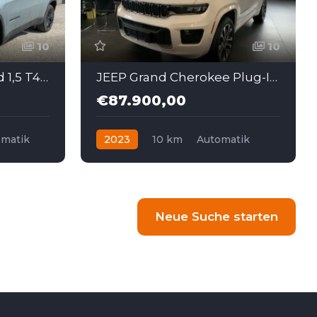
10
10
JEEP Compass Upland 1,5 T4 Fwd Dct7 E-Hybrid
JEEP Grand Cherokee Plug-In Hybrid My23 Overland 2.0 PHEV 380 Ps
€87.900,00
omatik
2023
10 km
Automatik
Hybrid - Benzin
Allrad
Neue Suche starten