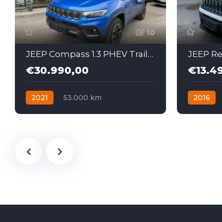
10
JEEP Compass 1.3 PHEV Trailhawk AT 4xe Allrad 179 PS
€30.990,00
€13.4
2021
53.000 km
2016
Automatik
Benzin
Allrad
Diesel