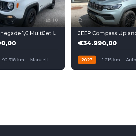
10
JEEP Renegade 1,6 MultiJet II 120 Longitude
90,00
€34.990,00
92.318 km
Manuell
2023
1.215 km
Aut
Frontantrieb
Hybrid
Frontantrieb