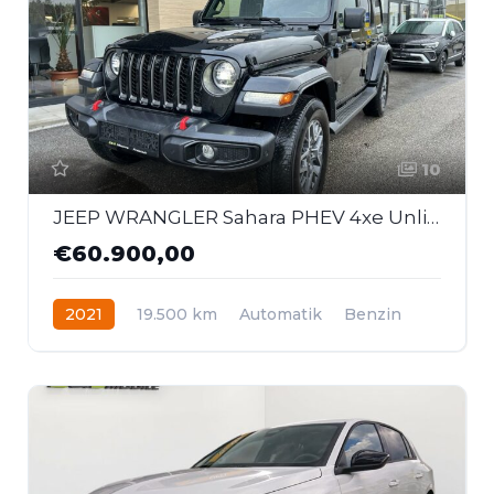
10
JEEP WRANGLER Sahara PHEV 4xe Unlimited *80th Anniversa
€60.900,00
2021
19.500 km
Automatik
Benzin
Allrad