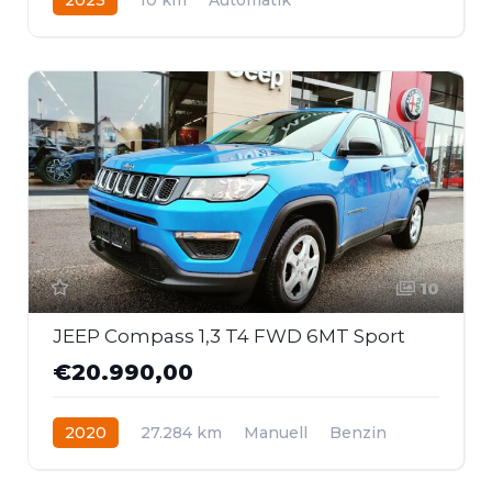
Hybrid - Benzin
Allrad
10
JEEP Compass 1,3 T4 FWD 6MT Sport
€20.990,00
2020
27.284 km
Manuell
Benzin
Frontantrieb