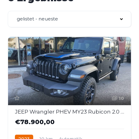
gelistet - neueste
10
JEEP Wrangler PHEV MY23 Rubicon 2.0 GME 380 PS At 4xe
€78.900,00
2023
10 km
Automatik