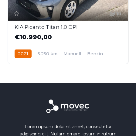
10
KIA Picanto Titan 1,0 DPI
€10.990,00
2021
5.250 km
Manuell
Benzin
Frontantrieb
Lorem ipsum dolor sit amet, consectetur
adipiscing elit. Nullam ornare, ipsum in rutrum