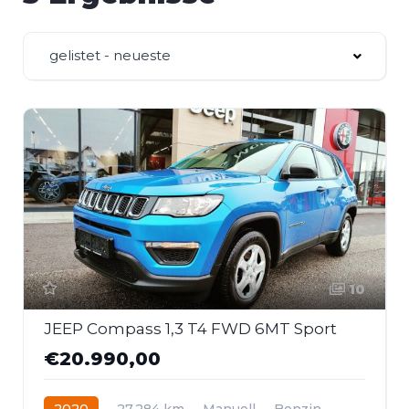
gelistet - neueste
10
JEEP Compass 1,3 T4 FWD 6MT Sport
€20.990,00
2020
27.284 km
Manuell
Benzin