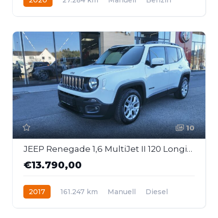
Frontantrieb
10
JEEP Renegade 1,6 MultiJet II 120 Longitude
€13.790,00
2017
161.247 km
Manuell
Diesel
Frontantrieb