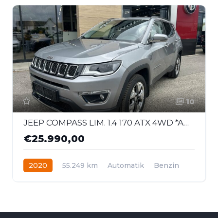
10
JEEP COMPASS LIM. 1.4 170 ATX 4WD *AHK*
€25.990,00
2020
55.249 km
Automatik
Benzin
Allrad