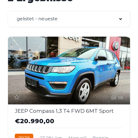
gelistet - neueste
10
JEEP Compass 1,3 T4 FWD 6MT Sport
€20.990,00
2020
27.284 km
Manuell
Benzin