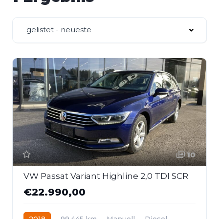
gelistet - neueste
10
VW Passat Variant Highline 2,0 TDI SCR
€22.990,00
2018
99.445 km
Manuell
Diesel