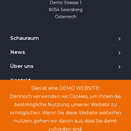
Demo Strasse 1

8054 Seiersberg

Österreich
Schauraum
News
Über uns
Kontakt
Dies ist eine DEMO WEBSITE!
Dennoch verwenden wir Cookies, um Ihnen die
bestmögliche Nutzung unserer Website zu
Copyright © 2024. Demo-Website. Genannte Personen
ermöglichen. Wenn Sie diese Website weiterhin
und Angebote sind frei erfunden.
nutzen, gehen wir davon aus, dass Sie damit
zufrieden sind.