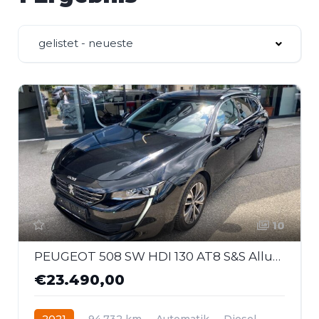
gelistet - neueste
10
PEUGEOT 508 SW HDI 130 AT8 S&S Allure Pack Autom.
€23.490,00
2021
94.732 km
Automatik
Diesel