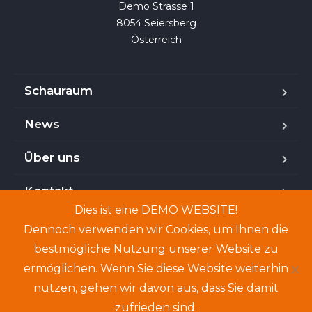
Demo Strasse 1

8054 Seiersberg

Österreich
Schauraum
News
Über uns
Kontakt
Dies ist eine DEMO WEBSITE!
Dennoch verwenden wir Cookies, um Ihnen die
bestmögliche Nutzung unserer Website zu
Copyright © 2024. Demo-Website. Genannte Personen
ermöglichen. Wenn Sie diese Website weiterhin
und Angebote sind frei erfunden.
nutzen, gehen wir davon aus, dass Sie damit
zufrieden sind.