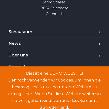
Demo Strasse 1

8054 Seiersberg

Österreich
Schauraum
News
Über uns
Kontakt
Dies ist eine DEMO WEBSITE!
Dennoch verwenden wir Cookies, um Ihnen die
bestmögliche Nutzung unserer Website zu
Copyright © 2024. Demo-Website. Genannte Personen
ermöglichen. Wenn Sie diese Website weiterhin
und Angebote sind frei erfunden.
nutzen, gehen wir davon aus, dass Sie damit
zufrieden sind.