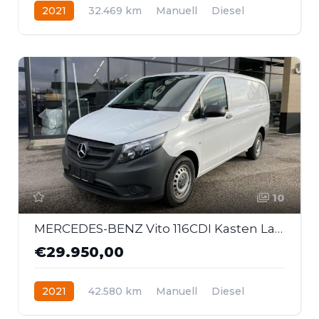
2021
32.469 km
Manuell
Diesel
Heckantrieb
10
MERCEDES-BENZ Vito 116CDI Kasten Lang
€29.950,00
2021
42.580 km
Manuell
Diesel
Heckantrieb