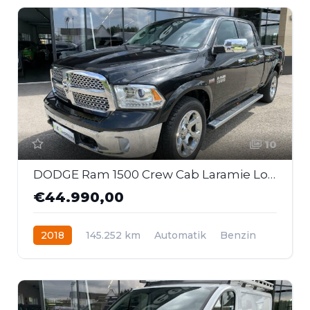
10
DODGE Ram 1500 Crew Cab Laramie Long.
€44.990,00
2018
145.252 km
Automatik
Benzin
Allrad