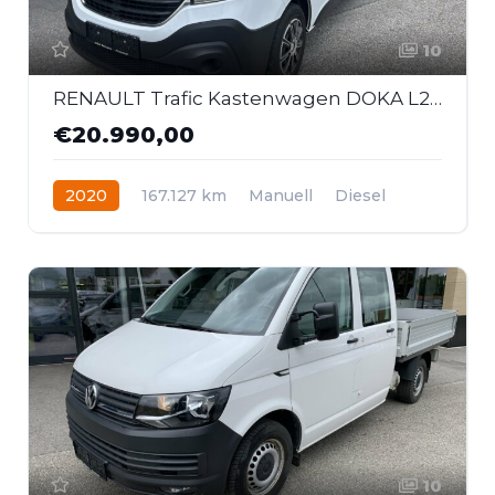
10
RENAULT Trafic Kastenwagen DOKA L2H1 3.0t dCi 120 *AHK*
€20.990,00
2020
167.127 km
Manuell
Diesel
Frontantrieb
10