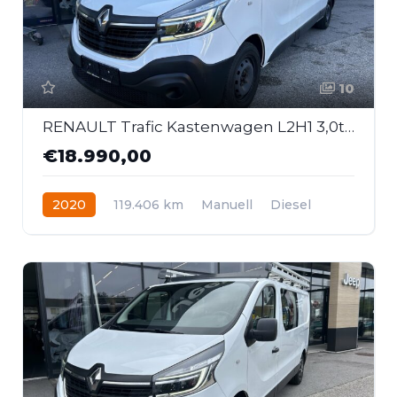
10
RENAULT Trafic Kastenwagen L2H1 3,0t dCi 120
€18.990,00
2020
119.406 km
Manuell
Diesel
Frontantrieb