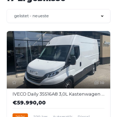
gelistet - neueste
10
IVECO Daily 35S16A8 3,0L Kastenwagen L3H2
€59.990,00
2024
220 km
Automatik
Diesel