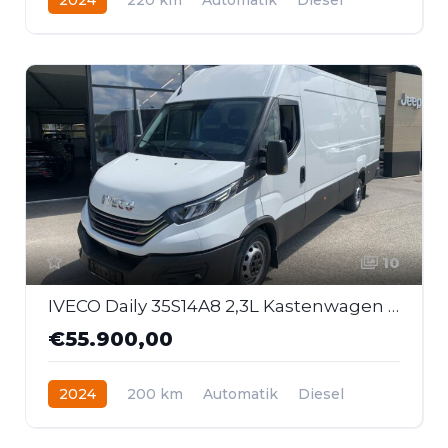
Heckantrieb
10
IVECO Daily 35S14A8 2,3L Kastenwagen L4H2
€55.900,00
2024
200 km
Automatik
Diesel
Heckantrieb