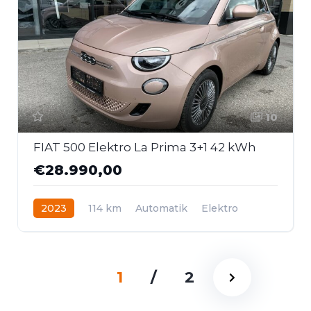
10
FIAT 500 Elektro La Prima 3+1 42 kWh
€28.990,00
2023
114 km
Automatik
Elektro
Frontantrieb
1
/
2