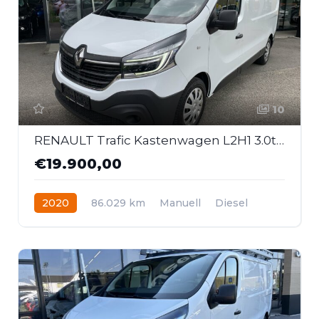
10
RENAULT Trafic Kastenwagen L2H1 3.0t dCi 120
€19.900,00
2020
86.029 km
Manuell
Diesel
Frontantrieb