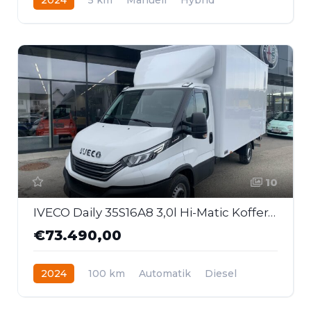
Frontantrieb
10
IVECO Daily 35S16A8 3,0l Hi-Matic Kofferaufbau mit LBW
€73.490,00
2024
100 km
Automatik
Diesel
Heckantrieb