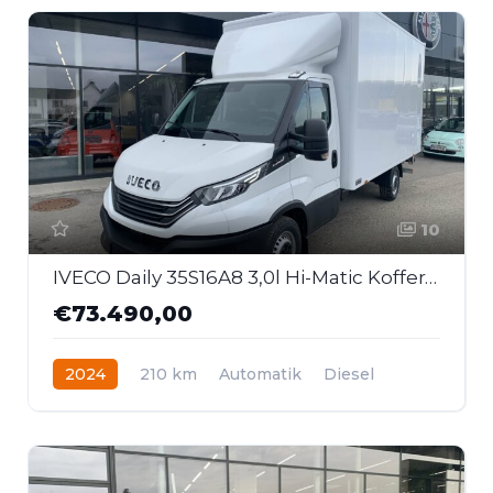
10
IVECO Daily 35S16A8 3,0l Hi-Matic Kofferaufbau mit LBW
€73.490,00
2024
210 km
Automatik
Diesel
Heckantrieb