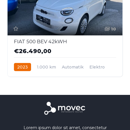
10
FIAT 500 BEV 42kWH
€26.490,00
2023
1.000 km
Automatik
Elektro
Frontantrieb
Lorem ipsum dolor sit amet, consectetur