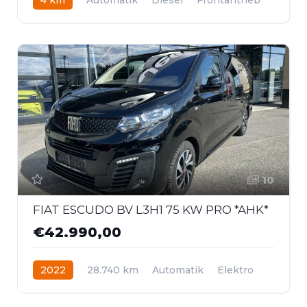
10
FIAT ESCUDO BV L3H1 75 KW PRO *AHK*
€42.990,00
2022
28.740 km
Automatik
Elektro