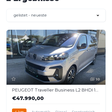
gelistet - neueste
10
PEUGEOT Traveller Business L2 BHDI 180 EAT8
€47.990,00
4 km
Automatik
Diesel
Frontantrieb