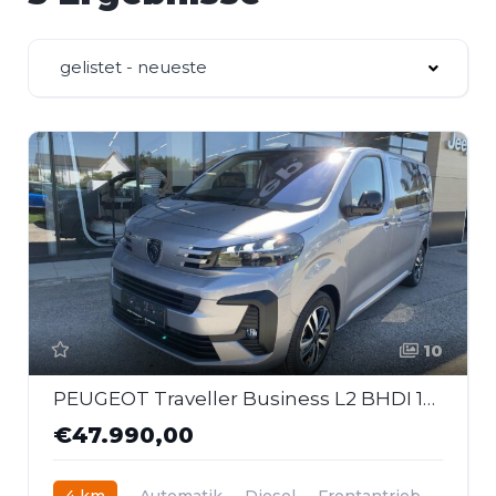
gelistet - neueste
10
PEUGEOT Traveller Business L2 BHDI 180 EAT8
€47.990,00
4 km
Automatik
Diesel
Frontantrieb