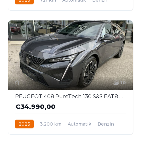
Frontantrieb
10
PEUGEOT 408 PureTech 130 S&S EAT8 GT
€34.990,00
2023
3.200 km
Automatik
Benzin
Frontantrieb