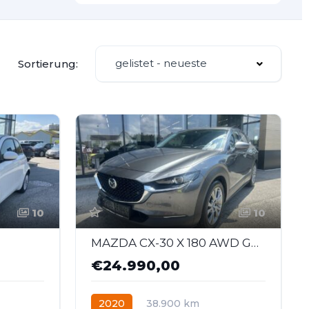
gelistet - neueste
Sortierung:
10
10
MAZDA CX-30 X 180 AWD GT+ *8-Fach*
€24.990,00
2020
38.900 km