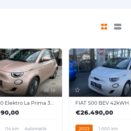
10
FIAT 500 Elektro La Prima 3+1 42 kWh
FIAT 500 BEV 42kWH
990,00
€26.490,00
114 km
Automatik
2023
1.000 km