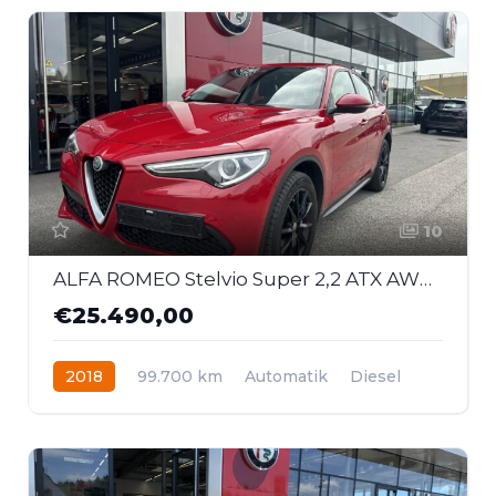
10
ALFA ROMEO Stelvio Super 2,2 ATX AWD *AHK*
€25.490,00
2018
99.700 km
Automatik
Diesel
Allrad