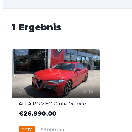
1 Ergebnis
10
ALFA ROMEO Giulia Veloce 2,2 210 AT AWD
€26.990,00
2017
93.000 km