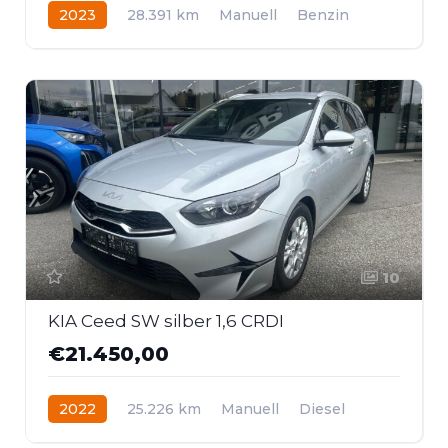
2023
28.391 km
Manuell
Benzin
Frontantrieb
10
KIA Ceed SW silber 1,6 CRDI
€21.450,00
2022
25.226 km
Manuell
Diesel
Frontantrieb