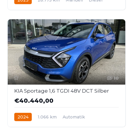
Frontantrieb
10
KIA Sportage 1,6 TGDI 48V DCT Silber
€40.440,00
2024
1.066 km
Automatik
Hybrid - Benzin
Frontantrieb