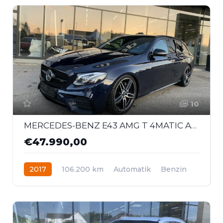
10
MERCEDES-BENZ E43 AMG T 4MATIC Aut.
€47.990,00
2017
106.200 km
Automatik
Benzin
Allrad