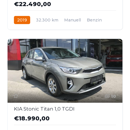
€22.490,00
2019
32.300 km
Manuell
Benzin
Allrad
10
KIA Stonic Titan 1,0 TGDI
€18.990,00