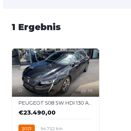
1 Ergebnis
10
PEUGEOT 508 SW HDI 130 AT8 S&S Allure Pack Autom.
€23.490,00
2021
94.732 km