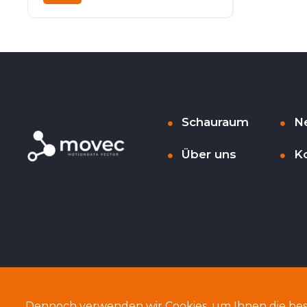
Automatik
Diesel
Frontantrieb
Schauraum
N
Über uns
K
Dennoch verwenden wir Cookies, um Ihnen die bes