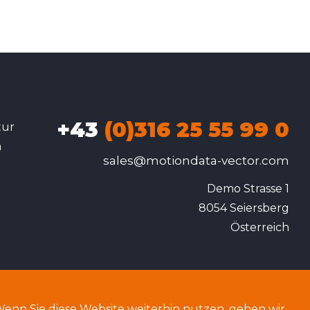
+43
(0)316 25 55 99 0
tur
n
sales@motiondata-vector.com
.
Demo Strasse 1

8054 Seiersberg

Österreich
nn Sie diese Website weiterhin nutzen, gehen wir