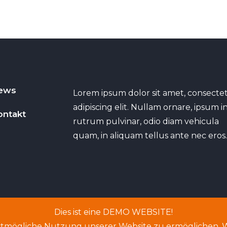
ews
Lorem ipsum dolor sit amet, consecte
adipiscing elit. Nullam ornare, ipsum i
ontakt
rutrum pulvinar, odio diam vehicula
quam, in aliquam tellus ante nec eros
Dies ist eine DEMO WEBSITE!
tmögliche Nutzung unserer Website zu ermöglichen. We