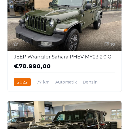
10
JEEP Wrangler Sahara PHEV MY23 2.0 GME 380 PS AT 4xe
€78.990,00
2022
77 km
Automatik
Benzin
Allrad