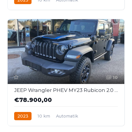
Hybrid - Benzin
Allrad
10
JEEP Wrangler PHEV MY23 Rubicon 2.0 GME 380 PS At 4xe
€78.900,00
2023
10 km
Automatik
Hybrid - Benzin
Allrad