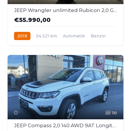
JEEP Wrangler unlimited Rubicon 2,0 GME Aut. *8-Fach*
€55.990,00
2019
54.321 km
Automatik
Benzin
Allrad
10
JEEP Compass 2,0 140 AWD 9AT Longitude First Edition