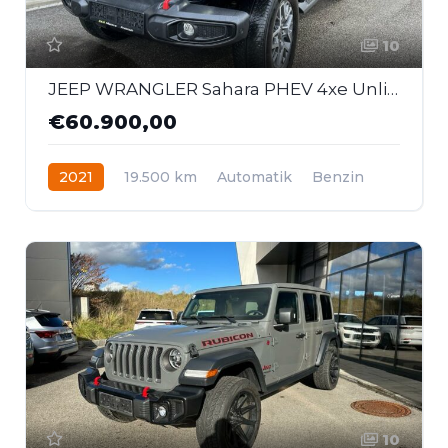
10
JEEP WRANGLER Sahara PHEV 4xe Unlimited *80th Anniversa
€60.900,00
2021
19.500 km
Automatik
Benzin
Allrad
10