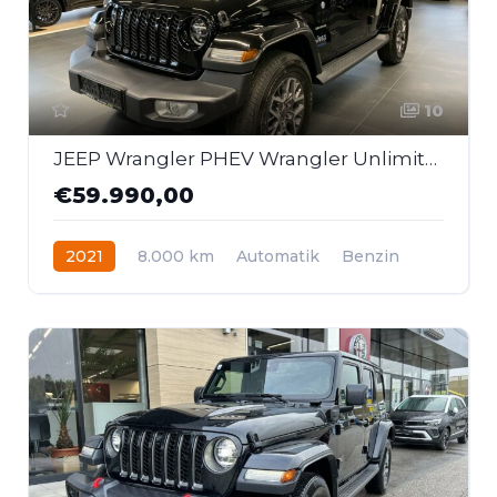
10
JEEP Wrangler PHEV Wrangler Unlimited Phev Sahara
€59.990,00
2021
8.000 km
Automatik
Benzin
Allrad