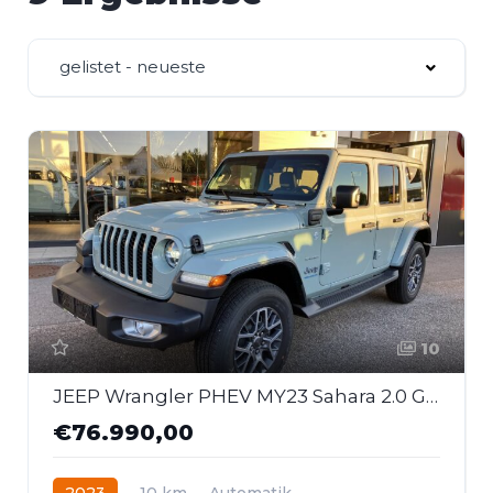
gelistet - neueste
10
JEEP Wrangler PHEV MY23 Sahara 2.0 GME 380 PS At 4xe
€76.990,00
2023
10 km
Automatik