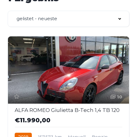
gelistet - neueste
10
ALFA ROMEO Giulietta B-Tech 1,4 TB 120
€11.990,00
2019
157.573 km
Manuell
Benzin