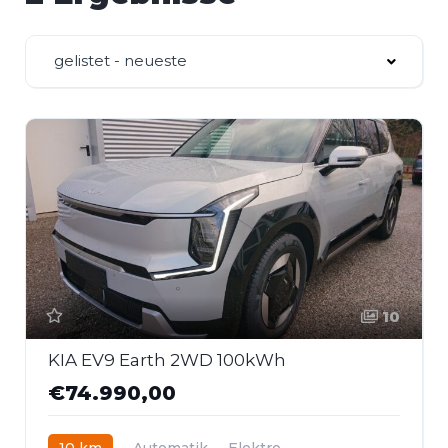
gelistet - neueste
10
KIA EV9 Earth 2WD 100kWh
€74.990,00
10 km
Automatik
Elektro