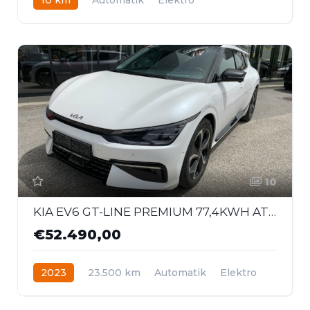
Heckantrieb
10
KIA EV6 GT-LINE PREMIUM 77,4KWH AT AWD 326
€52.490,00
2023
23.500 km
Automatik
Elektro
Allrad