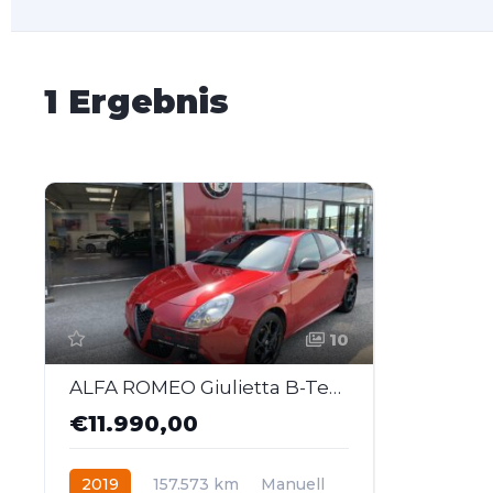
1 Ergebnis
10
ALFA ROMEO Giulietta B-Tech 1,4 TB 120
€11.990,00
2019
157.573 km
Manuell