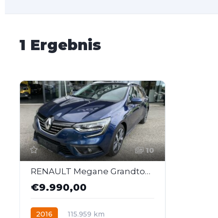
1 Ergebnis
10
RENAULT Megane Grandtour Bose Energy dCi 110 EDC
€9.990,00
2016
115.959 km