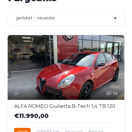
gelistet - neueste
10
ALFA ROMEO Giulietta B-Tech 1,4 TB 120
€11.990,00
2019
157.573 km
Manuell
Benzin