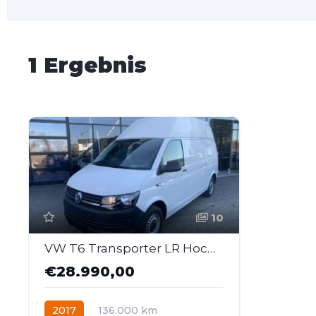
1 Ergebnis
10
VW T6 Transporter LR Hochdach 2,0TDI 4Motion BMT
€28.990,00
2017
136.000 km