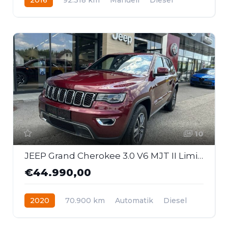
Frontantrieb
10
JEEP Grand Cherokee 3.0 V6 MJT II Limited
€44.990,00
2020
70.900 km
Automatik
Diesel
Allrad