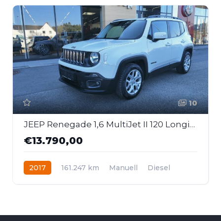
10
JEEP Renegade 1,6 MultiJet II 120 Longitude
€13.790,00
2017
161.247 km
Manuell
Diesel
Frontantrieb