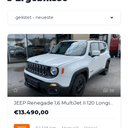
gelistet - neueste
10
JEEP Renegade 1,6 MultiJet II 120 Longitude
€13.490,00
2016
92.318 km
Manuell
Diesel