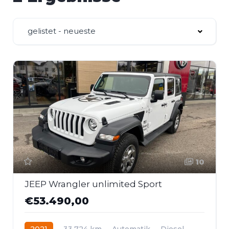
gelistet - neueste
10
JEEP Wrangler unlimited Sport
€53.490,00
2021
33.724 km
Automatik
Diesel