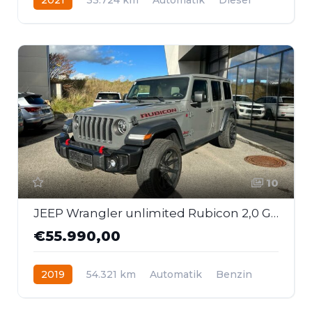
Allrad
10
JEEP Wrangler unlimited Rubicon 2,0 GME Aut. *8-Fach*
€55.990,00
2019
54.321 km
Automatik
Benzin
Allrad