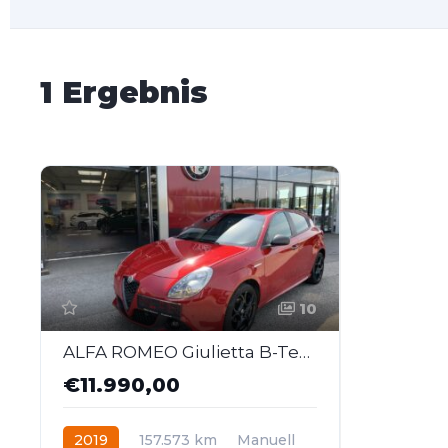
1 Ergebnis
10
ALFA ROMEO Giulietta B-Tech 1,4 TB 120
€11.990,00
2019
157.573 km
Manuell