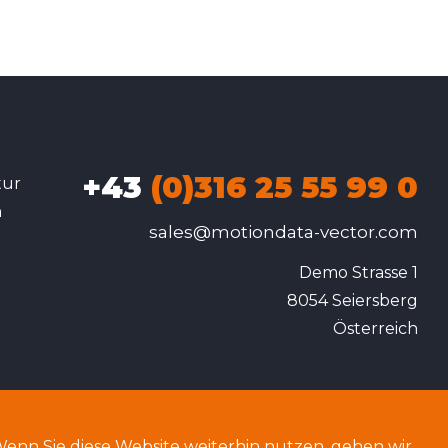
+43
(0)316 25 55 99 0
tur
n
sales@motiondata-vector.com
.
Demo Strasse 1

8054 Seiersberg

Österreich
nn Sie diese Website weiterhin nutzen, gehen wir