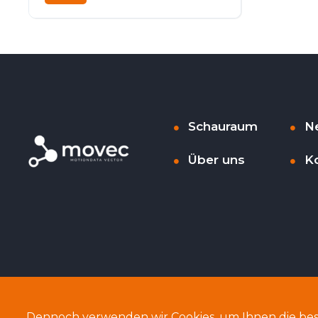
Benzin
Frontantrieb
Schauraum
N
Über uns
K
Dennoch verwenden wir Cookies, um Ihnen die bes