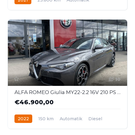
Hybrid - Benzin
Allrad
10
ALFA ROMEO Giulia MY22-2.2 16V 210 PS AT8 Q4 Ti
€46.900,00
2022
150 km
Automatik
Diesel
Allrad