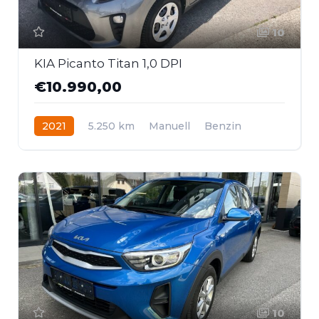
10
KIA Picanto Titan 1,0 DPI
€10.990,00
2021
5.250 km
Manuell
Benzin
Frontantrieb
10