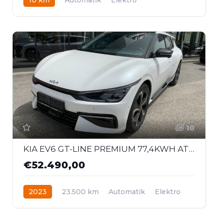
Heckantrieb
10
KIA EV6 GT-LINE PREMIUM 77,4KWH AT AWD 326
€52.490,00
2023
23.500 km
Automatik
Elektro
Allrad