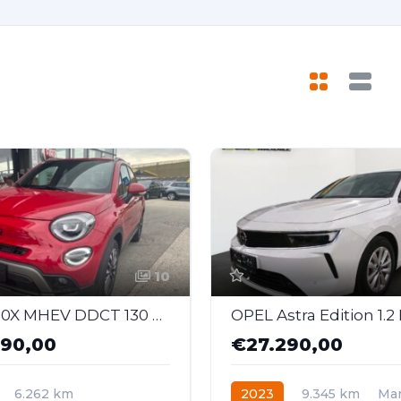
10
FIAT 500X MHEV DDCT 130 RED
90,00
€27.290,00
6.262 km
2023
9.345 km
Man