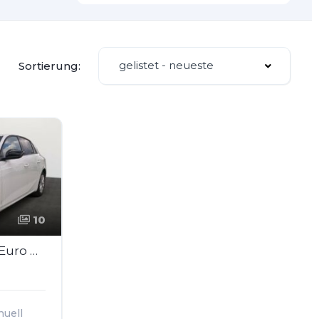
gelistet - neueste
Sortierung:
10
OPEL Astra Edition 1.2 Euro 6d
uell