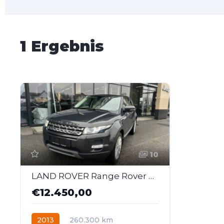
1 Ergebnis
10
LAND ROVER Range Rover Evoque Prestige 2,2 TD4
€12.450,00
2013
260.300 km