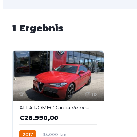
1 Ergebnis
10
ALFA ROMEO Giulia Veloce 2,2 210 AT AWD
€26.990,00
2017
93.000 km