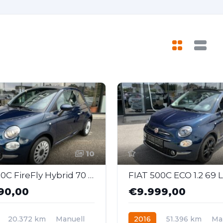
10
FIAT 500C FireFly Hybrid 70 Dolcevita
FIAT 500C ECO 1.2 69
90,00
€9.999,00
20.372 km
Manuell
2016
51.396 km
Ma