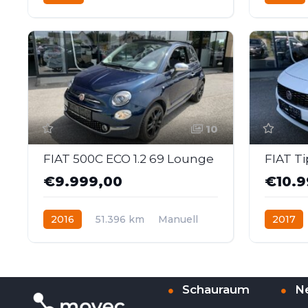
Hybrid
Frontantrieb
Hybrid
10
FIAT 500C ECO 1.2 69 Lounge
€9.999,00
€10.9
2016
51.396 km
Manuell
2017
Benzin
Frontantrieb
Diesel
Schauraum
N