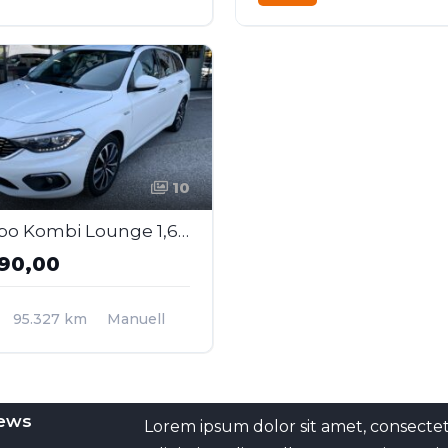
Frontantrieb
Elektro
Frontantrieb
10
FIAT Tipo Kombi Lounge 1,6MJT 120
90,00
95.327 km
Manuell
Frontantrieb
ews
Lorem ipsum dolor sit amet, consecte