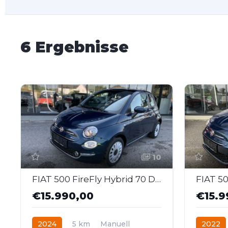
6 Ergebnisse
10
FIAT 500 FireFly Hybrid 70 Dolcevita
€15.990,00
€15.9
2024
5 km
Manuell
2022