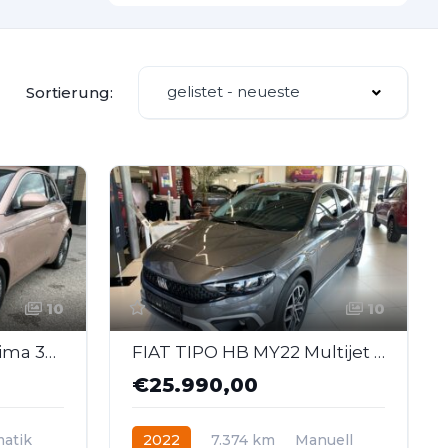
gelistet - neueste
Sortierung:
10
10
FIAT 500 Elektro La Prima 3+1 42 kWh
FIAT TIPO HB MY22 Multijet 130 CROSS
€25.990,00
atik
2022
7.374 km
Manuell