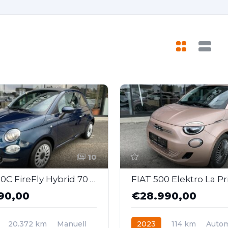
10
FIAT 500C FireFly Hybrid 70 Dolcevita
90,00
€28.990,00
20.372 km
Manuell
2023
114 km
Autom