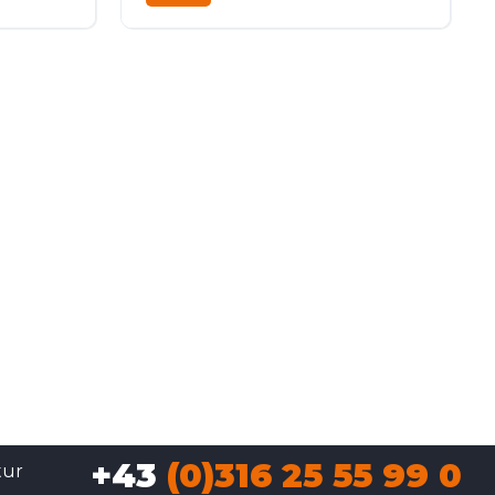
Diesel
Frontantrieb
+43
(0)316 25 55 99 0
tur