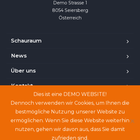
Demo Strasse 1

8054 Seiersberg

Österreich
Schauraum
News
Über uns
Kontakt
Dies ist eine DEMO WEBSITE!
Dennoch verwenden wir Cookies, um Ihnen die
bestmögliche Nutzung unserer Website zu
Copyright © 2024. Demo-Website. Genannte Personen
ermöglichen. Wenn Sie diese Website weiterhin
und Angebote sind frei erfunden.
nutzen, gehen wir davon aus, dass Sie damit
zufrieden sind.