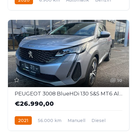
Frontantrieb
10
PEUGEOT 3008 BlueHDi 130 S&S MT6 Allure
€26.990,00
2021
56.000 km
Manuell
Diesel
Frontantrieb