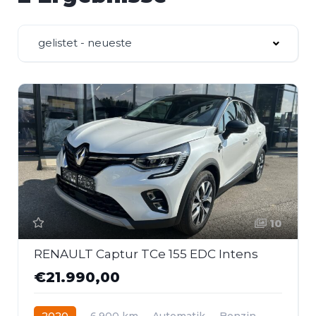
gelistet - neueste
10
RENAULT Captur TCe 155 EDC Intens
€21.990,00
2020
6.900 km
Automatik
Benzin