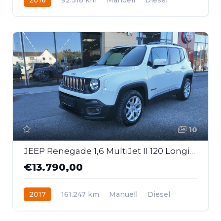
Frontantrieb
10
JEEP Renegade 1,6 MultiJet II 120 Longitude
€13.790,00
2017
161.247 km
Manuell
Diesel
Frontantrieb