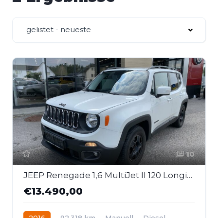
gelistet - neueste
10
JEEP Renegade 1,6 MultiJet II 120 Longitude
€13.490,00
2016
92.318 km
Manuell
Diesel