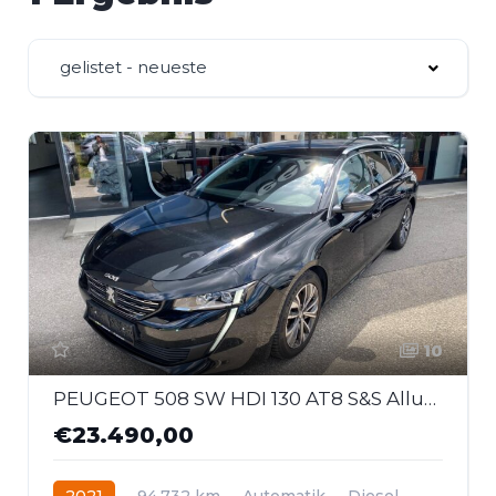
gelistet - neueste
10
PEUGEOT 508 SW HDI 130 AT8 S&S Allure Pack Autom.
€23.490,00
2021
94.732 km
Automatik
Diesel