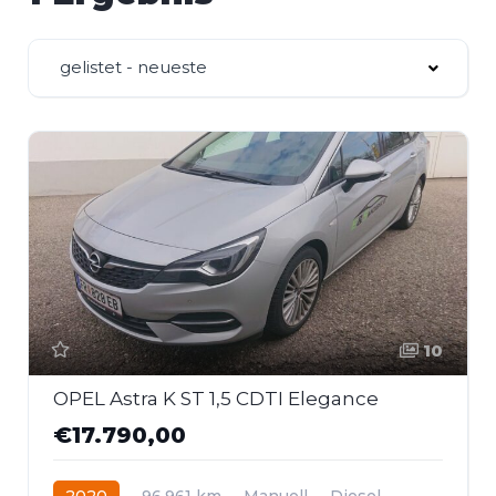
gelistet - neueste
10
OPEL Astra K ST 1,5 CDTI Elegance
€17.790,00
2020
96.961 km
Manuell
Diesel