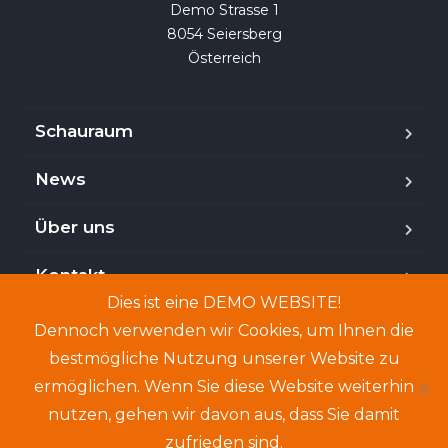
Demo Strasse 1

8054 Seiersberg

Österreich
Schauraum
News
Über uns
Kontakt
Dies ist eine DEMO WEBSITE!
Dennoch verwenden wir Cookies, um Ihnen die
bestmögliche Nutzung unserer Website zu
Copyright © 2024. Demo-Website. Genannte Personen
ermöglichen. Wenn Sie diese Website weiterhin
und Angebote sind frei erfunden.
nutzen, gehen wir davon aus, dass Sie damit
zufrieden sind.