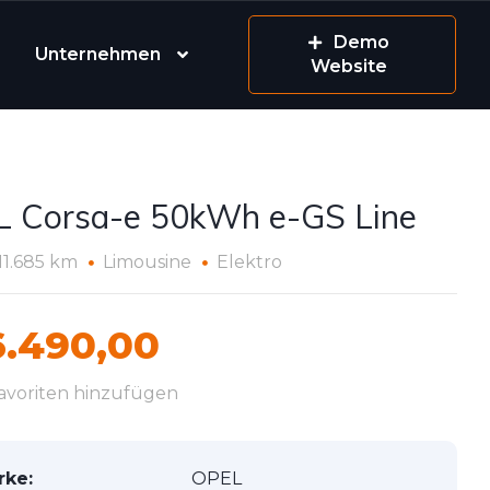
Demo
Unternehmen
Website
 Corsa-e 50kWh e-GS Line
11.685 km
Limousine
Elektro
.490,00
avoriten hinzufügen
rke:
OPEL