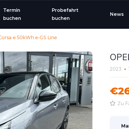
Termin
Probefahrt
News
buchen
buchen
orsa-e 50kWh e-GS Line
OPEL
2023
€26
Zu F
Ma