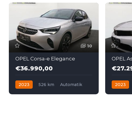
10
OPEL Corsa-e Elegance
OPEL Ast
€36.990,00
€27.2
2023
526 km
Automatik
2023
Elektro
Frontantrieb
Benzin