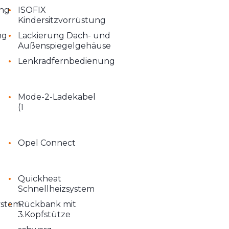
•
ng
ISOFIX
Kindersitzvorrüstung
•
ng
Lackierung Dach- und
Außenspiegelgehäuse
•
Lenkradfernbedienung
•
Mode-2-Ladekabel
(1
•
Opel Connect
•
Quickheat
Schnellheizsystem
•
ystem
Rückbank mit
3.Kopfstütze