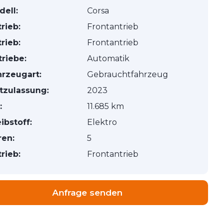
ell:
Corsa
rieb:
Frontantrieb
rieb:
Frontantrieb
riebe:
Automatik
hrzeugart:
Gebrauchtfahrzeug
tzulassung:
2023
:
11.685 km
ibstoff:
Elektro
ren:
5
rieb:
Frontantrieb
Anfrage senden