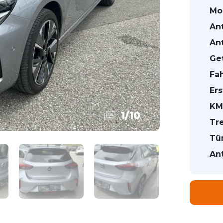
Mod
Ant
Ant
Get
Fa
Ers
KM
1
/
10
Tre
Tü
Ant