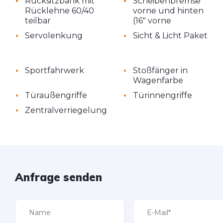
•
•
Rücksitzbank mit
Scheibenbremse
Rücklehne 60/40
vorne und hinten
teilbar
(16" vorne
•
•
Servolenkung
Sicht & Licht Paket
•
•
Sportfahrwerk
Stoßfänger in
Wagenfarbe
•
•
Türaußengriffe
Türinnengriffe
•
Zentralverriegelung
Anfrage senden